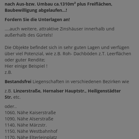
nach Aus-bzw. Umbau ca.1310m² plus Freiflächen,
Baubewilligung abgelaufen...!
Fordern Sie die Unterlagen an!
....auch weitere, attraktive Zinshäuser innerhalb und
außerhalb des Gürtels!
Die Objekte befindet sich in sehr guten Lagen und verfügen
über viel Potenzial, wie z.B. Roh- Dachböden z.T. Leerflächen
oder guter Rendite;
Hier einige Beispiel !
z.B.
Bestandsfrei
Liegenschaften in verschiedenen Bezirken wie
z.B.
Linzerstraße, Hernalser Hauptstr., Heiligenstädter
Str.
etc.
oder..
1060, Nähe Kaiserstraße
1090, Nähe Alserstraße
1140, Nähe Märzstr.
1150, Nähe Westbahnhof
1170, Nähe Elterleinplatz