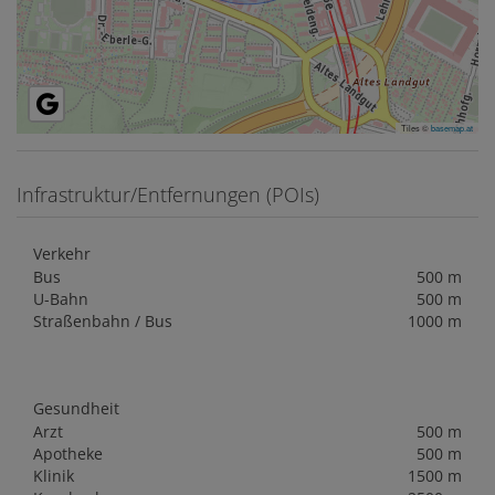
Tiles ©
basemap.at
Infrastruktur/Entfernungen (POIs)
Verkehr
Bus
500 m
U-Bahn
500 m
Straßenbahn / Bus
1000 m
Gesundheit
Arzt
500 m
Apotheke
500 m
Klinik
1500 m