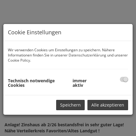
Cookie Einstellungen
Wir verwenden Cookies um Einstellungen zu speichern. Nähere
Informationen finden Sie in unserer
Datenschutzerklärung
und unserer
Cookie Policy
.
Technisch notwendige
immer
Cookies
aktiv
Speichern
Alle akzeptieren
Beschreibung
Anlage! Zinshaus ab 2/26 bestandsfrei in sehr guter Lage!
Nähe Verteilerkreis Favoriten/Altes Landgut !