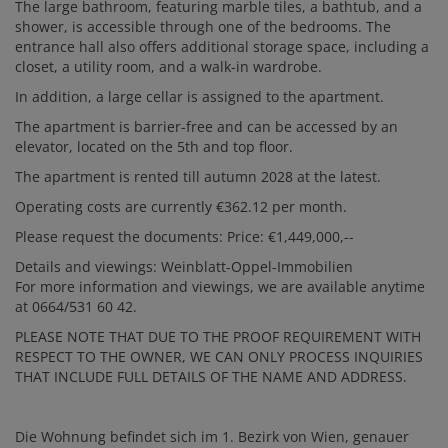
The large bathroom, featuring marble tiles, a bathtub, and a
shower, is accessible through one of the bedrooms. The
entrance hall also offers additional storage space, including a
closet, a utility room, and a walk-in wardrobe.
In addition, a large cellar is assigned to the apartment.
The apartment is barrier-free and can be accessed by an
elevator, located on the 5th and top floor.
The apartment is rented till autumn 2028 at the latest.
Operating costs are currently €362.12 per month.
Please request the documents: Price: €1,449,000,--
Details and viewings: Weinblatt-Oppel-Immobilien
For more information and viewings, we are available anytime
at 0664/531 60 42.
PLEASE NOTE THAT DUE TO THE PROOF REQUIREMENT WITH
RESPECT TO THE OWNER, WE CAN ONLY PROCESS INQUIRIES
THAT INCLUDE FULL DETAILS OF THE NAME AND ADDRESS.
Die Wohnung befindet sich im 1. Bezirk von Wien, genauer