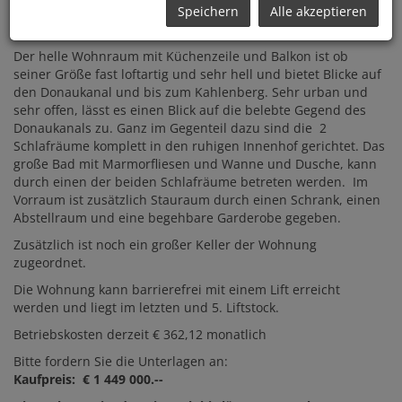
Speichern
Alle akzeptieren
Zum Verkauf gelangt eine großzügig angelegte
Eigentumswohnung in zentraler Lage im 1. Bezirk.
Der helle Wohnraum mit Küchenzeile und Balkon ist ob
seiner Größe fast loftartig und sehr hell und bietet Blicke auf
den Donaukanal und bis zum Kahlenberg. Sehr urban und
sehr offen, lässt es einen Blick auf die belebte Gegend des
Donaukanals zu. Ganz im Gegenteil dazu sind die 2
Schlafräume komplett in den ruhigen Innenhof gerichtet. Das
große Bad mit Marmorfliesen und Wanne und Dusche, kann
durch einen der beiden Schlafräume betreten werden. Im
Vorraum ist zusätzlich Stauraum durch einen Schrank, einen
Abstellraum und eine begehbare Garderobe gegeben.
Zusätzlich ist noch ein großer Keller der Wohnung
zugeordnet.
Die Wohnung kann barrierefrei mit einem Lift erreicht
werden und liegt im letzten und 5. Liftstock.
Betriebskosten derzeit € 362,12 monatlich
Bitte fordern Sie die Unterlagen an:
Kaufpreis: € 1 449 000.--