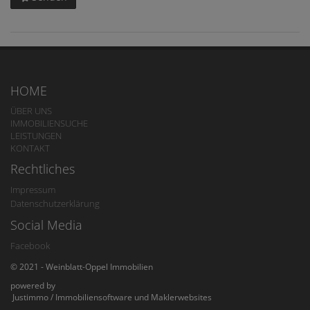
HOME
ÜBER UNS
IMMOBILIENSUCHE
LEISTUNGEN
KONTAKT
Rechtliches
Impressum
Datenschutzerklärung
Social Media
Facebook
© 2021 - Weinblatt-Oppel Immobilien
powered by
Justimmo / Immobiliensoftware und Maklerwebsites