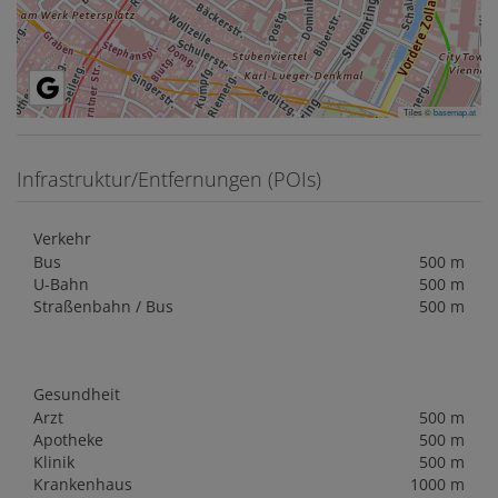
Tiles ©
basemap.at
Infrastruktur/Entfernungen (POIs)
Verkehr
Bus
500 m
U-Bahn
500 m
Straßenbahn / Bus
500 m
Gesundheit
Arzt
500 m
Apotheke
500 m
Klinik
500 m
Krankenhaus
1000 m