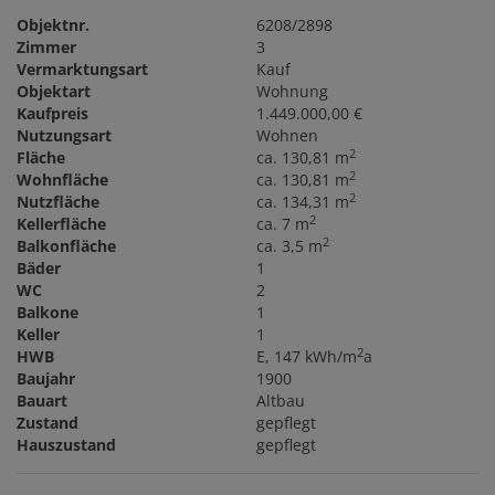
Objektnr.
6208/2898
Zimmer
3
Vermarktungsart
Kauf
Objektart
Wohnung
Kaufpreis
1.449.000,00 €
Nutzungsart
Wohnen
2
Fläche
ca. 130,81 m
2
Wohnfläche
ca. 130,81 m
2
Nutzfläche
ca. 134,31 m
2
Kellerfläche
ca. 7 m
2
Balkonfläche
ca. 3,5 m
Bäder
1
WC
2
Balkone
1
Keller
1
2
HWB
E, 147 kWh/m
a
Baujahr
1900
Bauart
Altbau
Zustand
gepflegt
Hauszustand
gepflegt